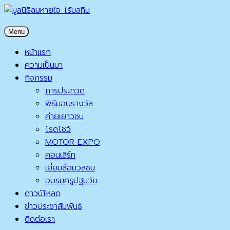
Skip
to
มูลนิธิลมหายใจ ไร้มลทิน
Menu
content
มูลนิธิลมหายใจ ไร้มลทิน
หน้าแรก
ความเป็นมา
กิจกรรม
การประกวด
พิธีมอบรางวัล
ค่ายเยาวชน
โรดโชว์
MOTOR EXPO
คอนเสิร์ท
เยี่ยมสื่อมวลชน
อบรมครูปฐมวัย
ดาวน์โหลด
ข่าวประชาสัมพันธ์
ติดต่อเรา