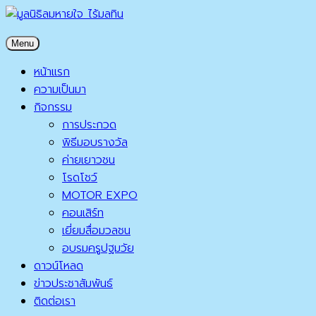
Skip
to
มูลนิธิลมหายใจ ไร้มลทิน
Menu
content
มูลนิธิลมหายใจ ไร้มลทิน
หน้าแรก
ความเป็นมา
กิจกรรม
การประกวด
พิธีมอบรางวัล
ค่ายเยาวชน
โรดโชว์
MOTOR EXPO
คอนเสิร์ท
เยี่ยมสื่อมวลชน
อบรมครูปฐมวัย
ดาวน์โหลด
ข่าวประชาสัมพันธ์
ติดต่อเรา