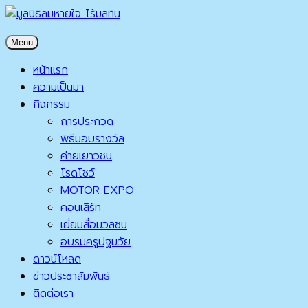
Skip
to
มูลนิธิลมหายใจ ไร้มลทิน
Menu
content
มูลนิธิลมหายใจ ไร้มลทิน
หน้าแรก
ความเป็นมา
กิจกรรม
การประกวด
พิธีมอบรางวัล
ค่ายเยาวชน
โรดโชว์
MOTOR EXPO
คอนเสิร์ท
เยี่ยมสื่อมวลชน
อบรมครูปฐมวัย
ดาวน์โหลด
ข่าวประชาสัมพันธ์
ติดต่อเรา