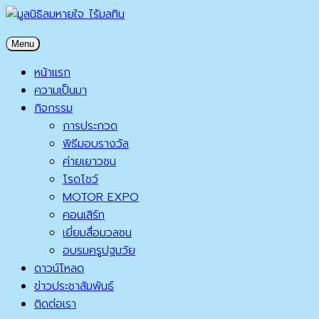
Skip
to
มูลนิธิลมหายใจ ไร้มลทิน
Menu
content
มูลนิธิลมหายใจ ไร้มลทิน
หน้าแรก
ความเป็นมา
กิจกรรม
การประกวด
พิธีมอบรางวัล
ค่ายเยาวชน
โรดโชว์
MOTOR EXPO
คอนเสิร์ท
เยี่ยมสื่อมวลชน
อบรมครูปฐมวัย
ดาวน์โหลด
ข่าวประชาสัมพันธ์
ติดต่อเรา