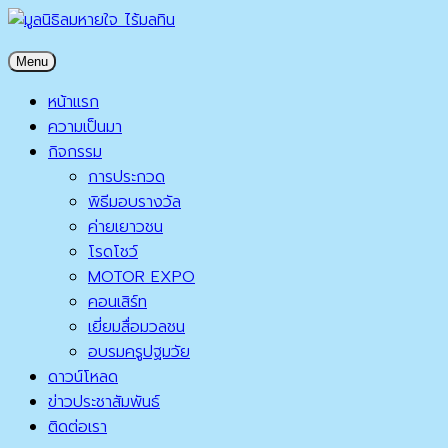
Skip
to
มูลนิธิลมหายใจ ไร้มลทิน
Menu
content
มูลนิธิลมหายใจ ไร้มลทิน
หน้าแรก
ความเป็นมา
กิจกรรม
การประกวด
พิธีมอบรางวัล
ค่ายเยาวชน
โรดโชว์
MOTOR EXPO
คอนเสิร์ท
เยี่ยมสื่อมวลชน
อบรมครูปฐมวัย
ดาวน์โหลด
ข่าวประชาสัมพันธ์
ติดต่อเรา