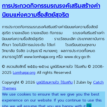
การประกวดกิจกรรมรณรงค์เสริมสร้างค่า
นิยมแห่งความซื่อสัตย์สุจริต
การประกวดกิจกรรมรณรงค์เสริมสร้างค่านิยมแห่งความซื่อสัตย์
สุจริต รายละเอียด รายละเอียด กิจกรรม รณรงค์เสริมสร้างค่า
นิยมแห่งความซื่อสัตย์สุจริต · รางวัลชนะเลิศ ประเภทสถาบันการ
ศึกษา โดยไม่มีการแบ่งระดับ ได้แก่ โรงเรียนสวนกุหลาบ
วิทยาลัย รังสิต จ.ปทุมธานี หมายเหตุ : ผลการประกวดทั้งหมด
สามารถดูได้ที่ www.lomhaijai.org หรือ www.dcy.go.th
© สงวนลิขสิทธิ์ ๒๕๕๑-๒๕๖๔ มูลนิธิลมหายใจ ไร้มลทิน © 2008-
2025
Lomhaijai.org
All rights Reserved.
Copyright © 2026
มูลนิธิลมหายใจ ไร้มลทิน
|
Zubin by
Catch
Themes
Scroll
We use cookies to ensure that we give you the best
Up
experience on our website. If you continue to use this
site we will assume that you are happy with it.
Ok