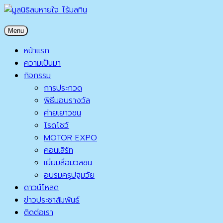
Skip
to
มูลนิธิลมหายใจ ไร้มลทิน
Menu
content
มูลนิธิลมหายใจ ไร้มลทิน
หน้าแรก
ความเป็นมา
กิจกรรม
การประกวด
พิธีมอบรางวัล
ค่ายเยาวชน
โรดโชว์
MOTOR EXPO
คอนเสิร์ท
เยี่ยมสื่อมวลชน
อบรมครูปฐมวัย
ดาวน์โหลด
ข่าวประชาสัมพันธ์
ติดต่อเรา