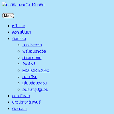
Skip
to
มูลนิธิลมหายใจ ไร้มลทิน
Menu
content
มูลนิธิลมหายใจ ไร้มลทิน
หน้าแรก
ความเป็นมา
กิจกรรม
การประกวด
พิธีมอบรางวัล
ค่ายเยาวชน
โรดโชว์
MOTOR EXPO
คอนเสิร์ท
เยี่ยมสื่อมวลชน
อบรมครูปฐมวัย
ดาวน์โหลด
ข่าวประชาสัมพันธ์
ติดต่อเรา