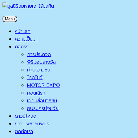
Skip
to
มูลนิธิลมหายใจ ไร้มลทิน
Menu
content
มูลนิธิลมหายใจ ไร้มลทิน
หน้าแรก
ความเป็นมา
กิจกรรม
การประกวด
พิธีมอบรางวัล
ค่ายเยาวชน
โรดโชว์
MOTOR EXPO
คอนเสิร์ท
เยี่ยมสื่อมวลชน
อบรมครูปฐมวัย
ดาวน์โหลด
ข่าวประชาสัมพันธ์
ติดต่อเรา