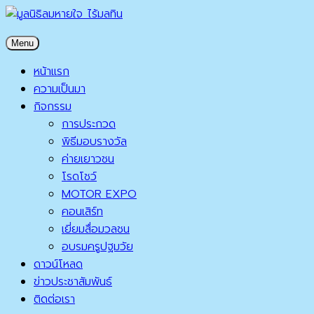
Skip
to
มูลนิธิลมหายใจ ไร้มลทิน
Menu
content
มูลนิธิลมหายใจ ไร้มลทิน
หน้าแรก
ความเป็นมา
กิจกรรม
การประกวด
พิธีมอบรางวัล
ค่ายเยาวชน
โรดโชว์
MOTOR EXPO
คอนเสิร์ท
เยี่ยมสื่อมวลชน
อบรมครูปฐมวัย
ดาวน์โหลด
ข่าวประชาสัมพันธ์
ติดต่อเรา