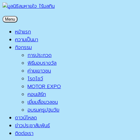
Skip
to
มูลนิธิลมหายใจ ไร้มลทิน
Menu
content
มูลนิธิลมหายใจ ไร้มลทิน
หน้าแรก
ความเป็นมา
กิจกรรม
การประกวด
พิธีมอบรางวัล
ค่ายเยาวชน
โรดโชว์
MOTOR EXPO
คอนเสิร์ท
เยี่ยมสื่อมวลชน
อบรมครูปฐมวัย
ดาวน์โหลด
ข่าวประชาสัมพันธ์
ติดต่อเรา