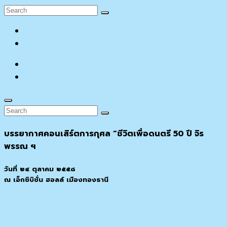
Search
Search
for:
facebook
YouTube
facebook
YouTube
Search
Search
Search
for:
บรรยากาศคอนเสิร์ตการกุศล “ชีวิตเพื่อดนตรี 50 ปี จิร
พรรณ ฯ
วันที่ ๒๔ ตุลาคม ๒๕๕๘
ณ เอ็กซิบิชั่น ฮอลล์ เมืองทองธานี