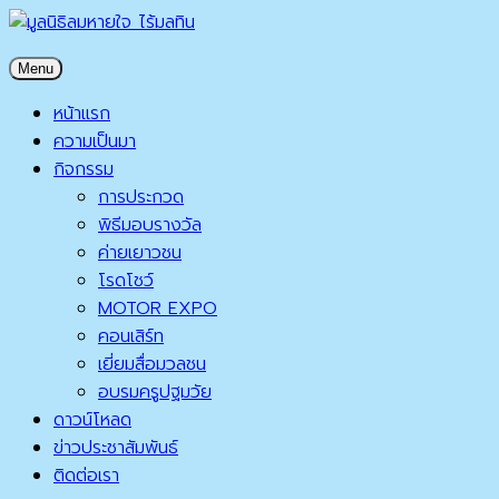
Skip
to
มูลนิธิลมหายใจ ไร้มลทิน
Menu
content
มูลนิธิลมหายใจ ไร้มลทิน
หน้าแรก
ความเป็นมา
กิจกรรม
การประกวด
พิธีมอบรางวัล
ค่ายเยาวชน
โรดโชว์
MOTOR EXPO
คอนเสิร์ท
เยี่ยมสื่อมวลชน
อบรมครูปฐมวัย
ดาวน์โหลด
ข่าวประชาสัมพันธ์
ติดต่อเรา