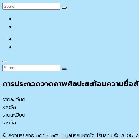
Search
Search
for:
facebook
YouTube
facebook
YouTube
Search
Search
Search
for:
การประกวดวาดภาพศิลปะสะท้อนความซื่อสัต
รายละเอียด
รางวัล
รายละเอียด
รางวัล
© สงวนลิขสิทธิ์ ๒๕๕๑-๒๕๖๔ มูลนิธิลมหายใจ ไร้มลทิน © 2008