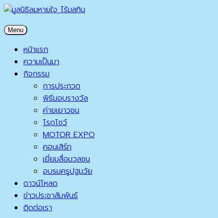
Skip
to
มูลนิธิลมหายใจ ไร้มลทิน
Menu
content
มูลนิธิลมหายใจ ไร้มลทิน
หน้าแรก
ความเป็นมา
กิจกรรม
การประกวด
พิธีมอบรางวัล
ค่ายเยาวชน
โรดโชว์
MOTOR EXPO
คอนเสิร์ท
เยี่ยมสื่อมวลชน
อบรมครูปฐมวัย
ดาวน์โหลด
ข่าวประชาสัมพันธ์
ติดต่อเรา