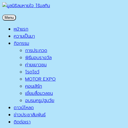
Skip
to
มูลนิธิลมหายใจ ไร้มลทิน
Menu
content
มูลนิธิลมหายใจ ไร้มลทิน
หน้าแรก
ความเป็นมา
กิจกรรม
การประกวด
พิธีมอบรางวัล
ค่ายเยาวชน
โรดโชว์
MOTOR EXPO
คอนเสิร์ท
เยี่ยมสื่อมวลชน
อบรมครูปฐมวัย
ดาวน์โหลด
ข่าวประชาสัมพันธ์
ติดต่อเรา