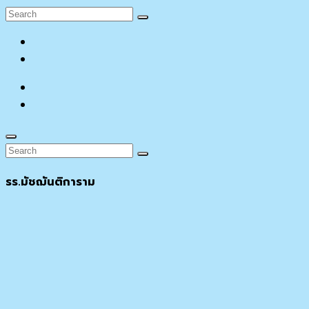
Search
Search
for:
facebook
YouTube
facebook
YouTube
Search
Search
Search
for:
รร.มัชฌันติการาม