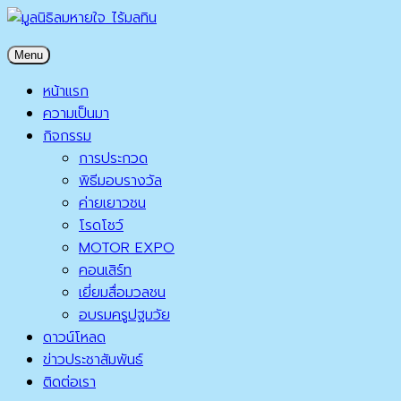
Skip
to
มูลนิธิลมหายใจ ไร้มลทิน
Menu
content
มูลนิธิลมหายใจ ไร้มลทิน
หน้าแรก
ความเป็นมา
กิจกรรม
การประกวด
พิธีมอบรางวัล
ค่ายเยาวชน
โรดโชว์
MOTOR EXPO
คอนเสิร์ท
เยี่ยมสื่อมวลชน
อบรมครูปฐมวัย
ดาวน์โหลด
ข่าวประชาสัมพันธ์
ติดต่อเรา