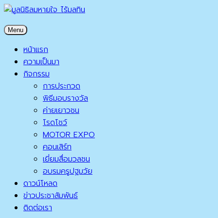
Skip
to
มูลนิธิลมหายใจ ไร้มลทิน
Menu
content
มูลนิธิลมหายใจ ไร้มลทิน
หน้าแรก
ความเป็นมา
กิจกรรม
การประกวด
พิธีมอบรางวัล
ค่ายเยาวชน
โรดโชว์
MOTOR EXPO
คอนเสิร์ท
เยี่ยมสื่อมวลชน
อบรมครูปฐมวัย
ดาวน์โหลด
ข่าวประชาสัมพันธ์
ติดต่อเรา