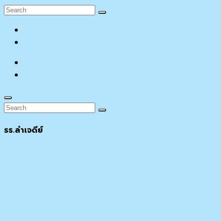
Search
Search
for:
facebook
YouTube
facebook
YouTube
Search
Search
Search
for:
รร.ลำเจดีย์