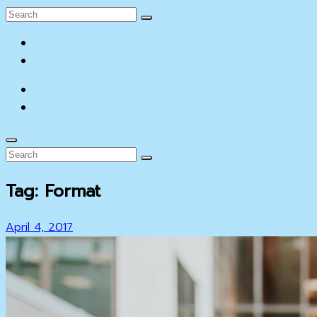
Search
Search
for:
facebook
YouTube
facebook
YouTube
Search
Search
Search
for:
Tag:
Format
Posted
April 4, 2017
on