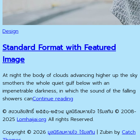
Cat
Design
Links
Standard Format with Featured
Image
At night the body of clouds advancing higher up the sky
smothers the whole quiet gulf below with an
impenetrable darkness, in which the sound of the falling
Standard
showers can
Continue reading
Format
© สงวนลิขสิทธิ์ ๒๕๕๑-๒๕๖๔ มูลนิธิลมหายใจ ไร้มลทิน © 2008-
with
2025
Lomhaijai.org
All rights Reserved.
Featured
Image
Copyright © 2026
มูลนิธิลมหายใจ ไร้มลทิน
|
Zubin by
Catch
Themes