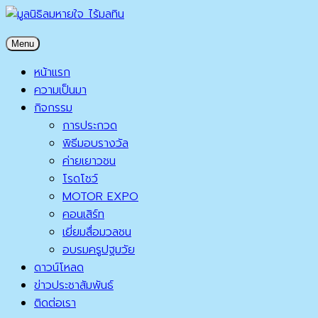
Skip
to
มูลนิธิลมหายใจ ไร้มลทิน
Menu
content
มูลนิธิลมหายใจ ไร้มลทิน
หน้าแรก
ความเป็นมา
กิจกรรม
การประกวด
พิธีมอบรางวัล
ค่ายเยาวชน
โรดโชว์
MOTOR EXPO
คอนเสิร์ท
เยี่ยมสื่อมวลชน
อบรมครูปฐมวัย
ดาวน์โหลด
ข่าวประชาสัมพันธ์
ติดต่อเรา