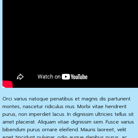
Orci varius natoque penatibus et magnis dis parturient
montes, nascetur ridiculus mus. Morbi vitae hendrerit
purus, non imperdiet lacus. In dignissim ultricies tellus sit
amet placerat. Aliquam vitae dignissim sem. Fusce varius
bibendum purus ornare eleifend. Mauris laoreet, velit
eget tincidunt pulvinar, odio augue dapibus purus, ac