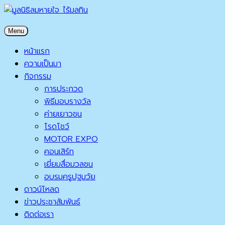
Skip
to
มูลนิธิลมหายใจ ไร้มลทิน
Menu
content
มูลนิธิลมหายใจ ไร้มลทิน
หน้าแรก
ความเป็นมา
กิจกรรม
การประกวด
พิธีมอบรางวัล
ค่ายเยาวชน
โรดโชว์
MOTOR EXPO
คอนเสิร์ท
เยี่ยมสื่อมวลชน
อบรมครูปฐมวัย
ดาวน์โหลด
ข่าวประชาสัมพันธ์
ติดต่อเรา