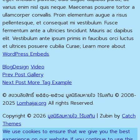
varius enim nisl quis neque. Maecenas posuere tortor a
ullamcorper convallis. Proin elementum augue a risus
pellentesque, et consequat mi vestibulum. Fusce
fermentum ante a ultricies tincidunt. Mauris ac dapibus
elit. Vestibulum ante ipsum primis in faucibus orci luctus
et ultrices posuere cubilia Curae; Learn more about
WordPress Embeds
.
Categories
Tags,
Blog
Design
Video
Previous
Post
Prev Post
Gallery
Post
Next
Next Post
More Tag Example
navigation
Post
© สงวนลิขสิทธิ์ ๒๕๕๑-๒๕๖๔ มูลนิธิลมหายใจ ไร้มลทิน © 2008-
2025
Lomhaijai.org
All rights Reserved.
Copyright © 2026
มูลนิธิลมหายใจ ไร้มลทิน
|
Zubin by
Catch
Themes
Scroll
We use cookies to ensure that we give you the best
Up
experience on our website. If you continue to use this