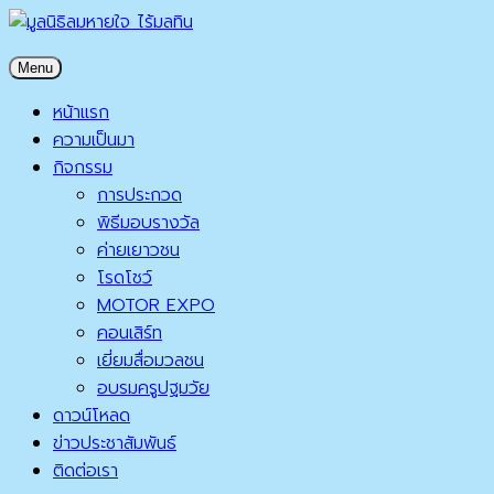
Skip
to
มูลนิธิลมหายใจ ไร้มลทิน
Menu
content
มูลนิธิลมหายใจ ไร้มลทิน
หน้าแรก
ความเป็นมา
กิจกรรม
การประกวด
พิธีมอบรางวัล
ค่ายเยาวชน
โรดโชว์
MOTOR EXPO
คอนเสิร์ท
เยี่ยมสื่อมวลชน
อบรมครูปฐมวัย
ดาวน์โหลด
ข่าวประชาสัมพันธ์
ติดต่อเรา